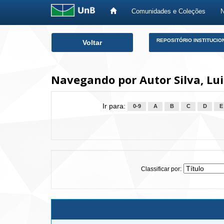
Comunidades e Coleções
Skip
REPOSITÓRIO INSTITUCIO
Voltar
navigation
Navegando por Autor Silva, Lui
Ir para:
0-9
A
B
C
D
E
Classificar por: