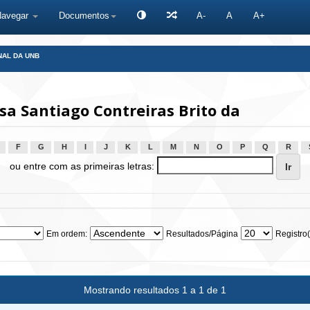
Navegar
Documentos
A-
A
A+
NAL DA UNB
sa Santiago Contreiras Brito da
F
G
H
I
J
K
L
M
N
O
P
Q
R
ou entre com as primeiras letras:
Em ordem:
Resultados/Página
Registro(
Mostrando resultados 1 a 1 de 1