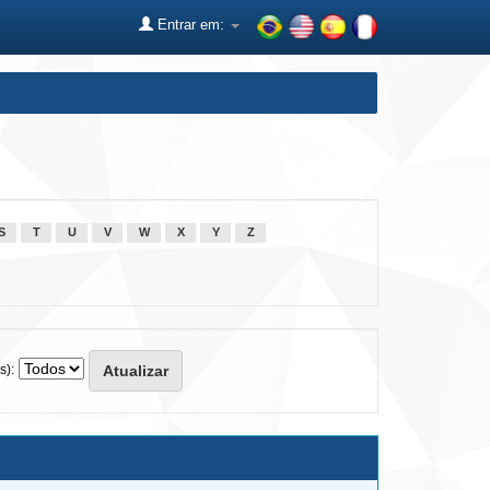
Entrar em:
S
T
U
V
W
X
Y
Z
s):