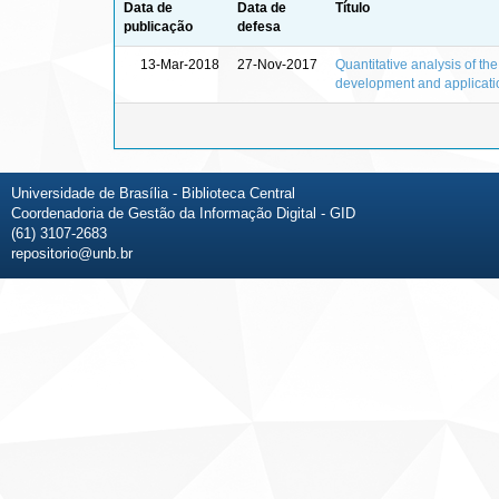
Data de
Data de
Título
publicação
defesa
13-Mar-2018
27-Nov-2017
Quantitative analysis of th
development and applicati
Universidade de Brasília - Biblioteca Central
Coordenadoria de Gestão da Informação Digital - GID
(61) 3107-2683
repositorio@unb.br