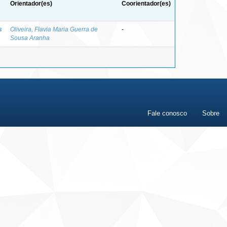
Orientador(es)
Coorientador(es)
s
Oliveira, Flavia Maria Guerra de
-
Sousa Aranha
Fale conosco
Sobre