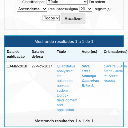
Classificar por:
Em ordem:
Resultados/Página
Registro(s):
Mostrando resultados 1 a 1 de 1
Data de
Data de
Título
Autor(es)
Orientador(es)
publicação
defesa
13-Mar-2018
27-Nov-2017
Quantitative
Silva,
Oliveira, Flavia
analysis of
Luisa
Maria Guerra
the
Santiago
de Sousa
autonomic
Contreiras
Aranha
nervous
Brito da
system :
toolbox
development
and
application
Mostrando resultados 1 a 1 de 1