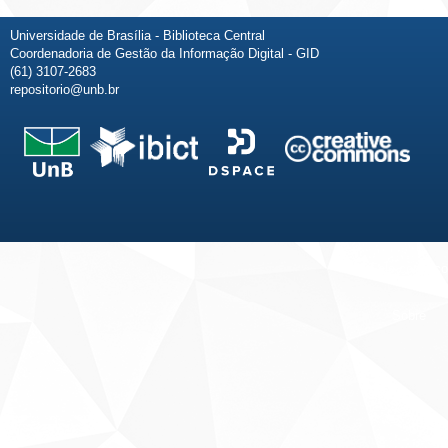
Universidade de Brasília - Biblioteca Central
Coordenadoria de Gestão da Informação Digital - GID
(61) 3107-2683
repositorio@unb.br
Fale conosco
Sobre