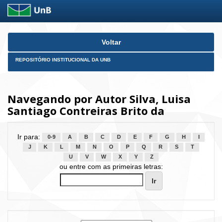
Skip
Voltar
navigation
REPOSITÓRIO INSTITUCIONAL DA UNB
Navegando por Autor Silva, Luisa
Santiago Contreiras Brito da
Ir para:
0-9
A
B
C
D
E
F
G
H
I
J
K
L
M
N
O
P
Q
R
S
T
U
V
W
X
Y
Z
ou entre com as primeiras letras: