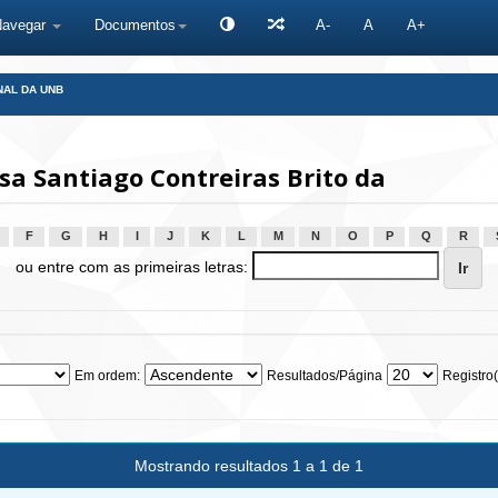
Navegar
Documentos
A-
A
A+
NAL DA UNB
sa Santiago Contreiras Brito da
F
G
H
I
J
K
L
M
N
O
P
Q
R
ou entre com as primeiras letras:
Em ordem:
Resultados/Página
Registro(
Mostrando resultados 1 a 1 de 1