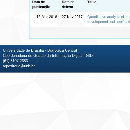
Data de
Data de
Título
publicação
defesa
13-Mar-2018
27-Nov-2017
Quantitative analysis of th
development and applicati
Universidade de Brasília - Biblioteca Central
Coordenadoria de Gestão da Informação Digital - GID
(61) 3107-2683
repositorio@unb.br