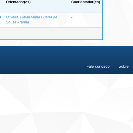
Orientador(es)
Coorientador(es)
s
Oliveira, Flavia Maria Guerra de
-
Sousa Aranha
Fale conosco
Sobre