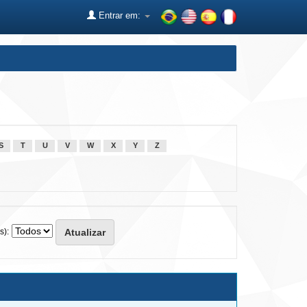
Entrar em:
S
T
U
V
W
X
Y
Z
s):