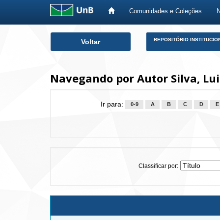
Comunidades e Coleções
Skip
REPOSITÓRIO INSTITUCIO
Voltar
navigation
Navegando por Autor Silva, Lui
Ir para:
0-9
A
B
C
D
E
Classificar por: