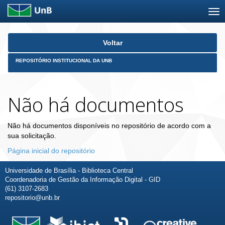
Skip
Voltar
navigation
REPOSITÓRIO INSTITUCIONAL DA UNB
Não há documentos
Não há documentos disponíveis no repositório de acordo com a
sua solicitação.
Página inicial do repositório
Universidade de Brasília - Biblioteca Central
Coordenadoria de Gestão da Informação Digital - GID
(61) 3107-2683
repositorio@unb.br