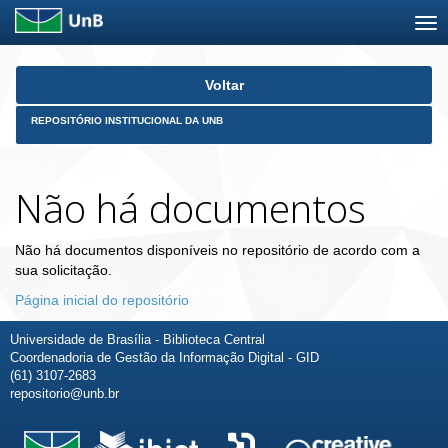
Skip
Voltar
navigation
REPOSITÓRIO INSTITUCIONAL DA UNB
Não há documentos
Não há documentos disponíveis no repositório de acordo com a
sua solicitação.
Página inicial do repositório
Universidade de Brasília - Biblioteca Central
Coordenadoria de Gestão da Informação Digital - GID
(61) 3107-2683
repositorio@unb.br