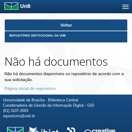
Skip
Voltar
navigation
REPOSITÓRIO INSTITUCIONAL DA UNB
Não há documentos
Não há documentos disponíveis no repositório de acordo com a
sua solicitação.
Página inicial do repositório
Universidade de Brasília - Biblioteca Central
Coordenadoria de Gestão da Informação Digital - GID
(61) 3107-2683
repositorio@unb.br