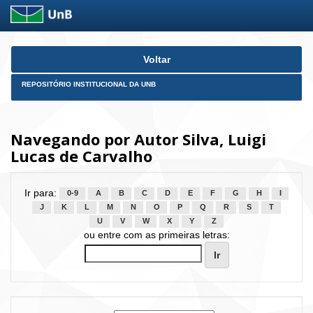
Skip
Voltar
navigation
REPOSITÓRIO INSTITUCIONAL DA UNB
Navegando por Autor Silva, Luigi
Lucas de Carvalho
Ir para:
0-9
A
B
C
D
E
F
G
H
I
J
K
L
M
N
O
P
Q
R
S
T
U
V
W
X
Y
Z
ou entre com as primeiras letras: