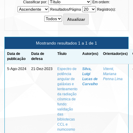
Classificar por:
Em ordem:
Resultados/Página
Registro(s):
Mostrando resultados 1 a 1 de 1
Data de
Data de
Título
Autor(es)
Orientador(es)
publicação
defesa
5-Ago-2024
21-Dez-2023
Espectro de
Silva,
Vitenti,
potência
Luigi
Mariana
angular de
Lucas de
Penna Lima
galáxias e
Carvalho
lenteamento
da radiação
cósmica de
fundo:
validação
das
bibliotecas
CCL e
numcosmo