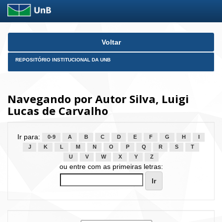
Skip
Voltar
navigation
REPOSITÓRIO INSTITUCIONAL DA UNB
Navegando por Autor Silva, Luigi
Lucas de Carvalho
Ir para:
0-9
A
B
C
D
E
F
G
H
I
J
K
L
M
N
O
P
Q
R
S
T
U
V
W
X
Y
Z
ou entre com as primeiras letras: