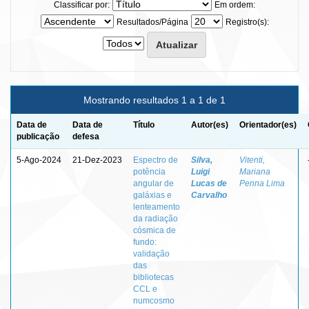
Classificar por:
Em ordem:
Resultados/Página
Registro(s):
Mostrando resultados 1 a 1 de 1
Data de
Data de
Título
Autor(es)
Orientador(es)
publicação
defesa
5-Ago-2024
21-Dez-2023
Espectro de
Silva,
Vitenti,
potência
Luigi
Mariana
angular de
Lucas de
Penna Lima
galáxias e
Carvalho
lenteamento
da radiação
cósmica de
fundo:
validação
das
bibliotecas
CCL e
numcosmo