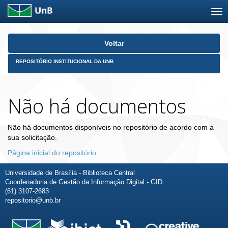
Skip
Voltar
navigation
REPOSITÓRIO INSTITUCIONAL DA UNB
Não há documentos
Não há documentos disponíveis no repositório de acordo com a
sua solicitação.
Página inicial do repositório
Universidade de Brasília - Biblioteca Central
Coordenadoria de Gestão da Informação Digital - GID
(61) 3107-2683
repositorio@unb.br