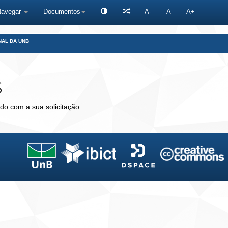
Navegar
Documentos
A-
A
A+
NAL DA UNB
s
do com a sua solicitação.