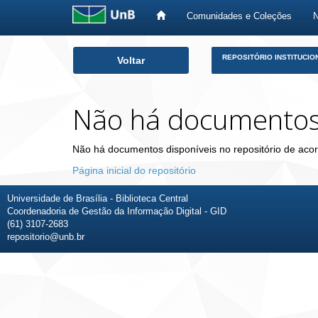
Comunidades e Coleções
Skip
REPOSITÓRIO INSTITUCIO
Voltar
navigation
Não há documento
Não há documentos disponíveis no repositório de acor
Página inicial do repositório
Universidade de Brasília - Biblioteca Central
Coordenadoria de Gestão da Informação Digital - GID
(61) 3107-2683
repositorio@unb.br