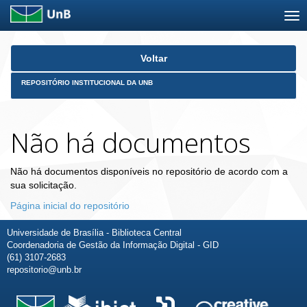
Skip
Voltar
navigation
REPOSITÓRIO INSTITUCIONAL DA UNB
Não há documentos
Não há documentos disponíveis no repositório de acordo com a
sua solicitação.
Página inicial do repositório
Universidade de Brasília - Biblioteca Central
Coordenadoria de Gestão da Informação Digital - GID
(61) 3107-2683
repositorio@unb.br