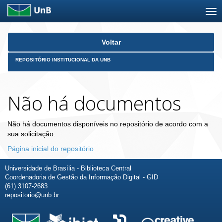
Skip
Voltar
navigation
REPOSITÓRIO INSTITUCIONAL DA UNB
Não há documentos
Não há documentos disponíveis no repositório de acordo com a
sua solicitação.
Página inicial do repositório
Universidade de Brasília - Biblioteca Central
Coordenadoria de Gestão da Informação Digital - GID
(61) 3107-2683
repositorio@unb.br