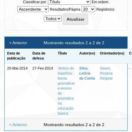
Classificar por:
Em ordem:
Resultados/Página
Registro(s):
< Anterior
Mostrando resultados 2 a 2 de 2
Data de
Data de
Título
Autor(es)
Orientador(es)
C
publicação
defesa
20-Mai-2014
27-Fev-2014
Verbos de
Silva,
Naves,
-
trajetória :
Letícia
Rozana
teoria
da Cunha
Reigota
gramatical
e ensino
de
gramática
na
educação
básica
< Anterior
Mostrando resultados 2 a 2 de 2