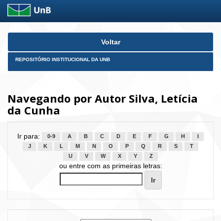
Skip
Voltar
navigation
REPOSITÓRIO INSTITUCIONAL DA UNB
Navegando por Autor Silva, Letícia
da Cunha
Ir para:
0-9
A
B
C
D
E
F
G
H
I
J
K
L
M
N
O
P
Q
R
S
T
U
V
W
X
Y
Z
ou entre com as primeiras letras: