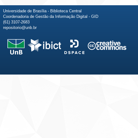
Universidade de Brasília - Biblioteca Central
Coordenadoria de Gestão da Informação Digital - GID
(61) 3107-2683
repositorio@unb.br
Fale conosco
Sobre