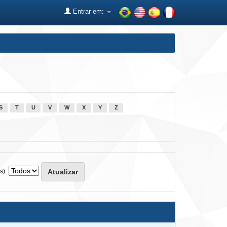
Entrar em:
S
T
U
V
W
X
Y
Z
s):