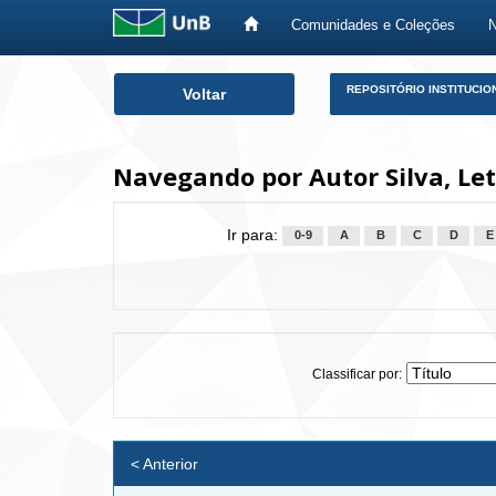
Comunidades e Coleções
Skip
REPOSITÓRIO INSTITUCIO
Voltar
navigation
Navegando por Autor Silva, Le
Ir para:
0-9
A
B
C
D
E
Classificar por:
< Anterior