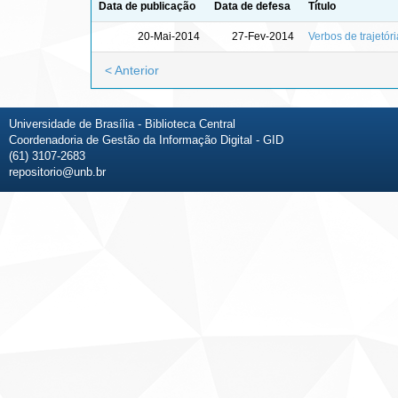
Data de publicação
Data de defesa
Título
20-Mai-2014
27-Fev-2014
Verbos de trajetór
< Anterior
Universidade de Brasília - Biblioteca Central
Coordenadoria de Gestão da Informação Digital - GID
(61) 3107-2683
repositorio@unb.br