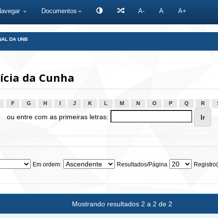
Navegar
Documentos
A-
A
A+
NAL DA UNB
tícia da Cunha
F
G
H
I
J
K
L
M
N
O
P
Q
R
ou entre com as primeiras letras:
Em ordem:
Resultados/Página
Registro(
Mostrando resultados 2 a 2 de 2