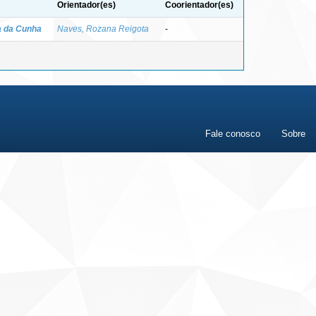
Orientador(es)
Coorientador(es)
ia da Cunha
Naves, Rozana Reigota
-
Fale conosco
Sobre