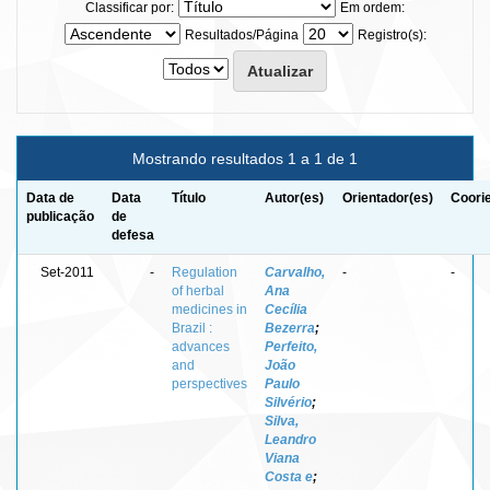
Classificar por:
Em ordem:
Resultados/Página
Registro(s):
Mostrando resultados 1 a 1 de 1
Data de
Data
Título
Autor(es)
Orientador(es)
Coori
publicação
de
defesa
Set-2011
-
Regulation
Carvalho,
-
-
of herbal
Ana
medicines in
Cecília
Brazil :
Bezerra
;
advances
Perfeito,
and
João
perspectives
Paulo
Silvério
;
Silva,
Leandro
Viana
Costa e
;