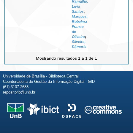
Ramalho,
Lívia
Santos
;
Marques,
Robelma
France
de
Oliveira
;
Silveira,
Dâmaris
Mostrando resultados 1 a 1 de 1
Universidade de Brasília - Biblioteca Central
Coordenadoria de Gestão da Informação Digital - GID
(61) 3107-2683
repositorio@unb.br