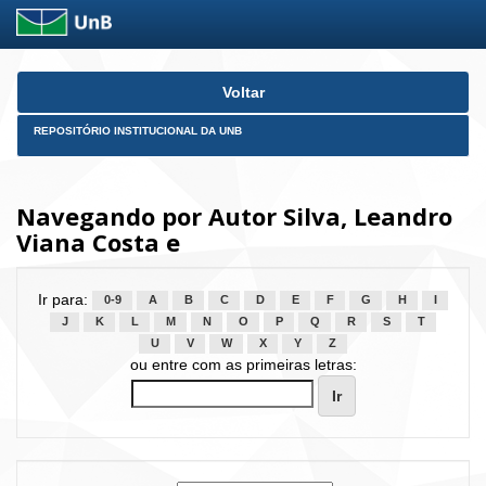
Skip
Voltar
navigation
REPOSITÓRIO INSTITUCIONAL DA UNB
Navegando por Autor Silva, Leandro
Viana Costa e
Ir para:
0-9
A
B
C
D
E
F
G
H
I
J
K
L
M
N
O
P
Q
R
S
T
U
V
W
X
Y
Z
ou entre com as primeiras letras: