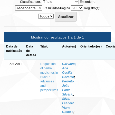
Classificar por:
Em ordem:
Resultados/Página
Registro(s):
Mostrando resultados 1 a 1 de 1
Data de
Data
Título
Autor(es)
Orientador(es)
Coori
publicação
de
defesa
Set-2011
-
Regulation
Carvalho,
-
-
of herbal
Ana
medicines in
Cecília
Brazil :
Bezerra
;
advances
Perfeito,
and
João
perspectives
Paulo
Silvério
;
Silva,
Leandro
Viana
Costa e
;