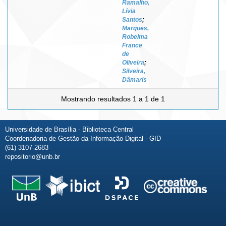
Ramalho,
Lívia
Santos
;
Marques,
Robelma
France
de
Oliveira
;
Silveira,
Dâmaris
Mostrando resultados 1 a 1 de 1
Universidade de Brasília - Biblioteca Central
Coordenadoria de Gestão da Informação Digital - GID
(61) 3107-2683
repositorio@unb.br