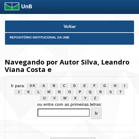
Skip
Voltar
navigation
REPOSITÓRIO INSTITUCIONAL DA UNB
Navegando por Autor Silva, Leandro
Viana Costa e
Ir para:
0-9
A
B
C
D
E
F
G
H
I
J
K
L
M
N
O
P
Q
R
S
T
U
V
W
X
Y
Z
ou entre com as primeiras letras: