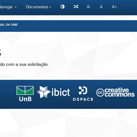
Navegar
Documentos
A-
A
A+
NAL DA UNB
s
do com a sua solicitação.