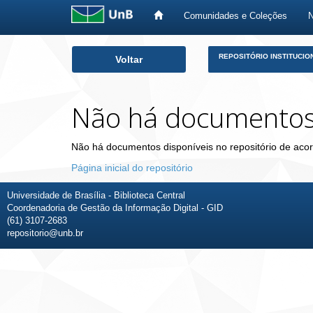
Comunidades e Coleções
Skip
REPOSITÓRIO INSTITUCIO
Voltar
navigation
Não há documento
Não há documentos disponíveis no repositório de acor
Página inicial do repositório
Universidade de Brasília - Biblioteca Central
Coordenadoria de Gestão da Informação Digital - GID
(61) 3107-2683
repositorio@unb.br