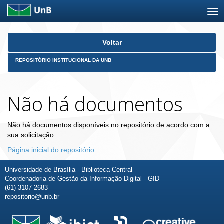
Skip
Voltar
navigation
REPOSITÓRIO INSTITUCIONAL DA UNB
Não há documentos
Não há documentos disponíveis no repositório de acordo com a
sua solicitação.
Página inicial do repositório
Universidade de Brasília - Biblioteca Central
Coordenadoria de Gestão da Informação Digital - GID
(61) 3107-2683
repositorio@unb.br