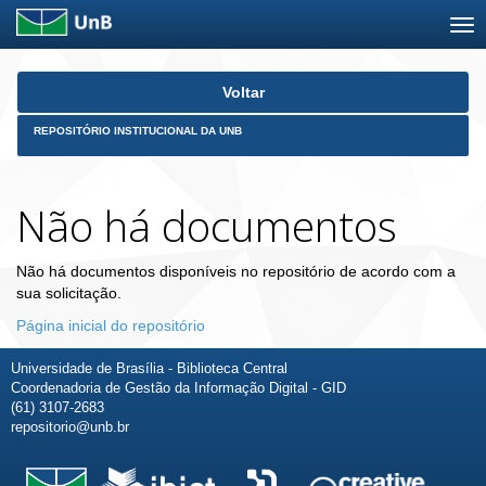
Skip
Voltar
navigation
REPOSITÓRIO INSTITUCIONAL DA UNB
Não há documentos
Não há documentos disponíveis no repositório de acordo com a
sua solicitação.
Página inicial do repositório
Universidade de Brasília - Biblioteca Central
Coordenadoria de Gestão da Informação Digital - GID
(61) 3107-2683
repositorio@unb.br