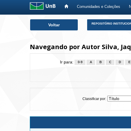
Comunidades e Coleções
Skip
REPOSITÓRIO INSTITUCIO
Voltar
navigation
Navegando por Autor Silva, Ja
Ir para:
0-9
A
B
C
D
E
Classificar por: