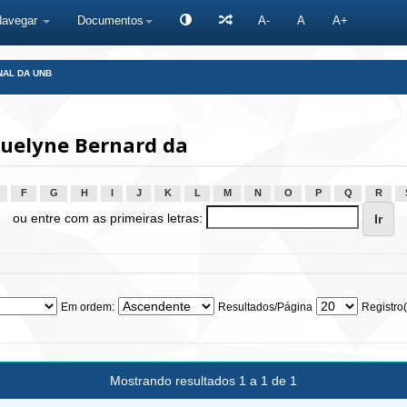
Navegar
Documentos
A-
A
A+
NAL DA UNB
quelyne Bernard da
F
G
H
I
J
K
L
M
N
O
P
Q
R
ou entre com as primeiras letras:
Em ordem:
Resultados/Página
Registro(
Mostrando resultados 1 a 1 de 1