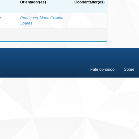
Orientador(es)
Coorientador(es)
e
Rodrigues, Maria Cristina
-
Soares
Fale conosco
Sobre