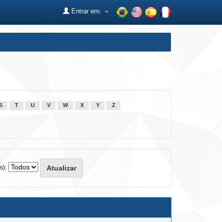
Entrar em:
S
T
U
V
W
X
Y
Z
s):