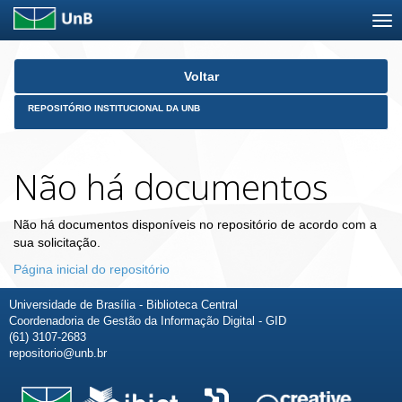
Skip
Voltar
navigation
REPOSITÓRIO INSTITUCIONAL DA UNB
Não há documentos
Não há documentos disponíveis no repositório de acordo com a
sua solicitação.
Página inicial do repositório
Universidade de Brasília - Biblioteca Central
Coordenadoria de Gestão da Informação Digital - GID
(61) 3107-2683
repositorio@unb.br