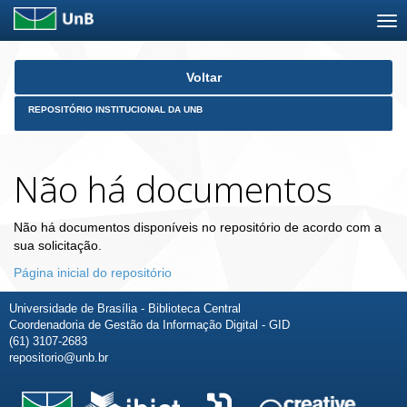
Skip
Voltar
navigation
REPOSITÓRIO INSTITUCIONAL DA UNB
Não há documentos
Não há documentos disponíveis no repositório de acordo com a
sua solicitação.
Página inicial do repositório
Universidade de Brasília - Biblioteca Central
Coordenadoria de Gestão da Informação Digital - GID
(61) 3107-2683
repositorio@unb.br