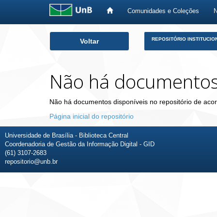
Comunidades e Coleções
Skip
REPOSITÓRIO INSTITUCIO
Voltar
navigation
Não há documento
Não há documentos disponíveis no repositório de acor
Página inicial do repositório
Universidade de Brasília - Biblioteca Central
Coordenadoria de Gestão da Informação Digital - GID
(61) 3107-2683
repositorio@unb.br