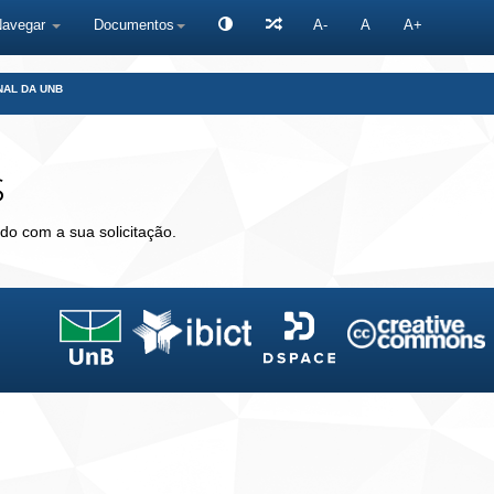
Navegar
Documentos
A-
A
A+
NAL DA UNB
s
do com a sua solicitação.