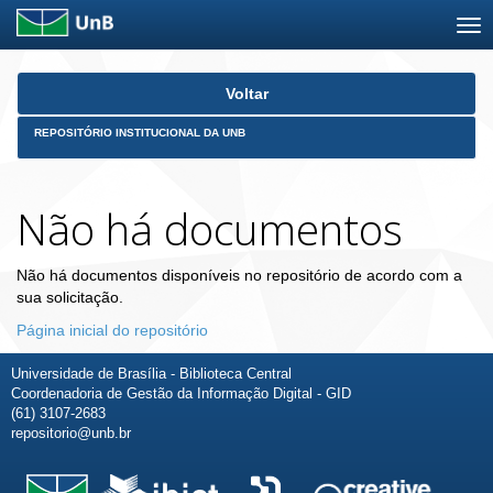
Skip
Voltar
navigation
REPOSITÓRIO INSTITUCIONAL DA UNB
Não há documentos
Não há documentos disponíveis no repositório de acordo com a
sua solicitação.
Página inicial do repositório
Universidade de Brasília - Biblioteca Central
Coordenadoria de Gestão da Informação Digital - GID
(61) 3107-2683
repositorio@unb.br