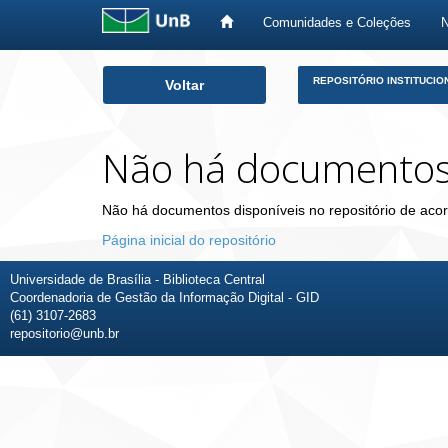
Comunidades e Coleções
Skip
REPOSITÓRIO INSTITUCIO
Voltar
navigation
Não há documento
Não há documentos disponíveis no repositório de acor
Página inicial do repositório
Universidade de Brasília - Biblioteca Central
Coordenadoria de Gestão da Informação Digital - GID
(61) 3107-2683
repositorio@unb.br