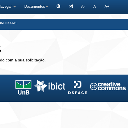
Navegar
Documentos
A-
A
A+
NAL DA UNB
s
do com a sua solicitação.