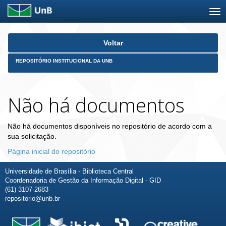
Skip
Voltar
navigation
REPOSITÓRIO INSTITUCIONAL DA UNB
Não há documentos
Não há documentos disponíveis no repositório de acordo com a
sua solicitação.
Página inicial do repositório
Universidade de Brasília - Biblioteca Central
Coordenadoria de Gestão da Informação Digital - GID
(61) 3107-2683
repositorio@unb.br