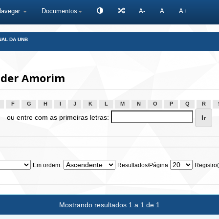
Navegar
Documentos
A-
A
A+
NAL DA UNB
ander Amorim
F
G
H
I
J
K
L
M
N
O
P
Q
R
ou entre com as primeiras letras:
Em ordem:
Resultados/Página
Registro(
Mostrando resultados 1 a 1 de 1