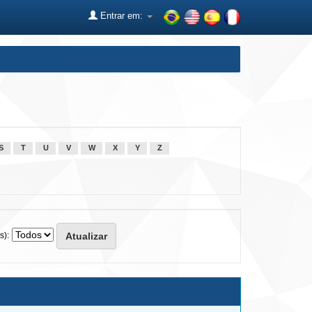
Entrar em:
S
T
U
V
W
X
Y
Z
s):