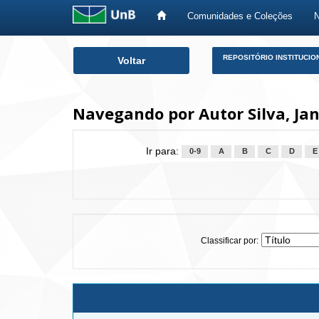
Comunidades e Coleções
Skip
REPOSITÓRIO INSTITUCIO
Voltar
navigation
Navegando por Autor Silva, J
Ir para:
0-9
A
B
C
D
E
Classificar por: