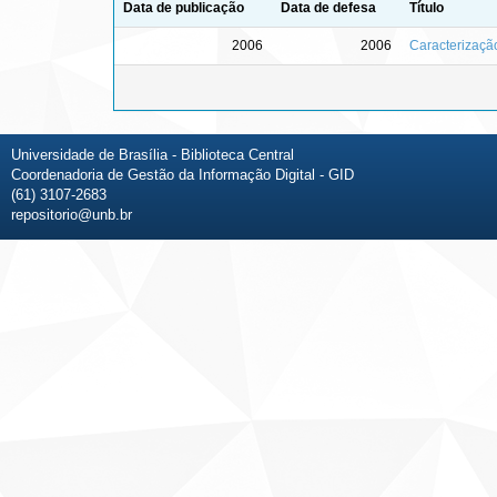
Data de publicação
Data de defesa
Título
2006
2006
Caracterização
Universidade de Brasília - Biblioteca Central
Coordenadoria de Gestão da Informação Digital - GID
(61) 3107-2683
repositorio@unb.br