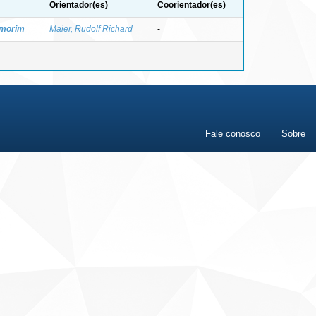
Orientador(es)
Coorientador(es)
Amorim
Maier, Rudolf Richard
-
Fale conosco
Sobre