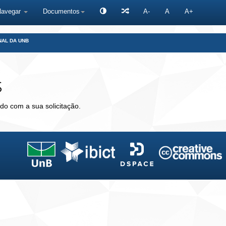
Navegar
Documentos
A-
A
A+
NAL DA UNB
s
do com a sua solicitação.