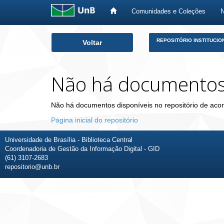
Comunidades e Coleções
Skip
REPOSITÓRIO INSTITUCIO
Voltar
navigation
Não há documento
Não há documentos disponíveis no repositório de acor
Página inicial do repositório
Universidade de Brasília - Biblioteca Central
Coordenadoria de Gestão da Informação Digital - GID
(61) 3107-2683
repositorio@unb.br