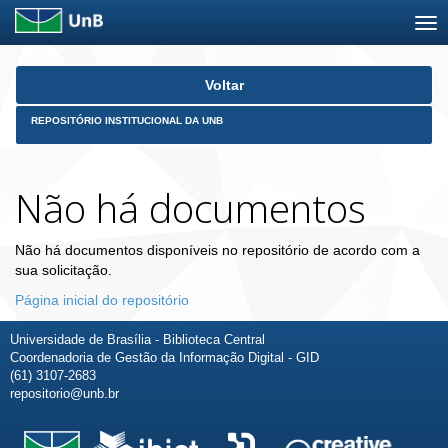
Skip
Voltar
navigation
REPOSITÓRIO INSTITUCIONAL DA UNB
Não há documentos
Não há documentos disponíveis no repositório de acordo com a
sua solicitação.
Página inicial do repositório
Universidade de Brasília - Biblioteca Central
Coordenadoria de Gestão da Informação Digital - GID
(61) 3107-2683
repositorio@unb.br