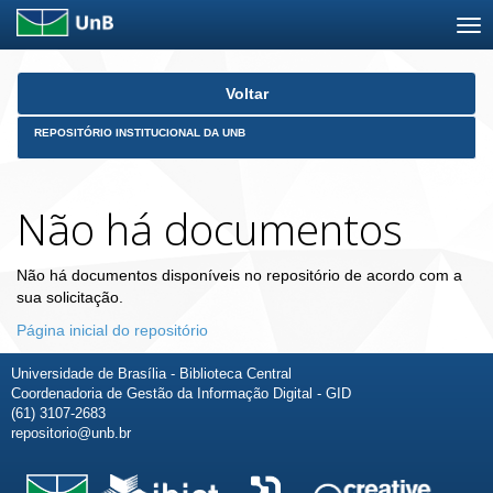
Skip
Voltar
navigation
REPOSITÓRIO INSTITUCIONAL DA UNB
Não há documentos
Não há documentos disponíveis no repositório de acordo com a
sua solicitação.
Página inicial do repositório
Universidade de Brasília - Biblioteca Central
Coordenadoria de Gestão da Informação Digital - GID
(61) 3107-2683
repositorio@unb.br