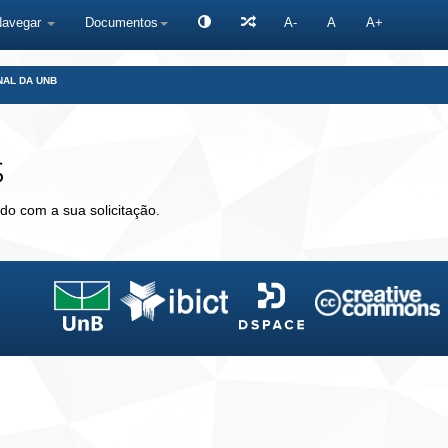
Navegar
Documentos
A-
A
A+
NAL DA UNB
s
do com a sua solicitação.