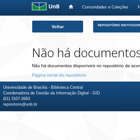
Comunidades e Coleções
Skip
REPOSITÓRIO INSTITUCIO
Voltar
navigation
Não há documento
Não há documentos disponíveis no repositório de acor
Página inicial do repositório
Universidade de Brasília - Biblioteca Central
Coordenadoria de Gestão da Informação Digital - GID
(61) 3107-2683
repositorio@unb.br