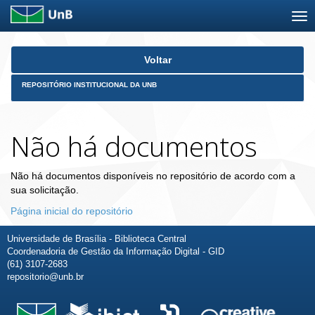
Skip
Voltar
navigation
REPOSITÓRIO INSTITUCIONAL DA UNB
Não há documentos
Não há documentos disponíveis no repositório de acordo com a
sua solicitação.
Página inicial do repositório
Universidade de Brasília - Biblioteca Central
Coordenadoria de Gestão da Informação Digital - GID
(61) 3107-2683
repositorio@unb.br