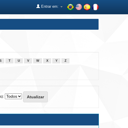
Entrar em:
S
T
U
V
W
X
Y
Z
s):