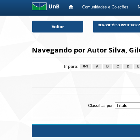
Comunidades e Coleções
Skip
REPOSITÓRIO INSTITUCIO
Voltar
navigation
Navegando por Autor Silva, Gi
Ir para:
0-9
A
B
C
D
E
Classificar por: