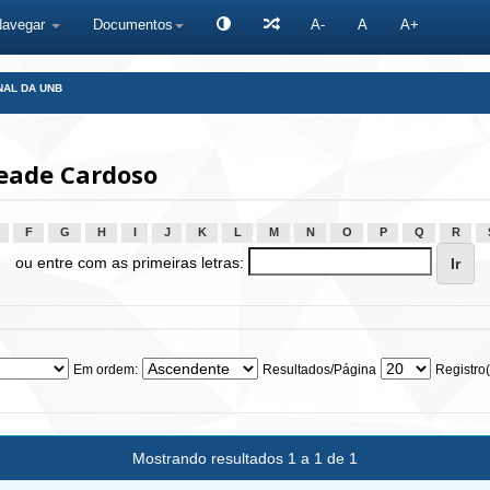
Navegar
Documentos
A-
A
A+
NAL DA UNB
leade Cardoso
F
G
H
I
J
K
L
M
N
O
P
Q
R
ou entre com as primeiras letras:
Em ordem:
Resultados/Página
Registro(
Mostrando resultados 1 a 1 de 1