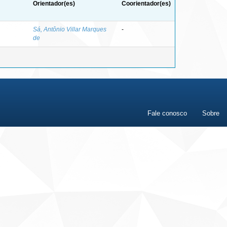
Orientador(es)
Coorientador(es)
Sá, Antônio Villar Marques
-
de
Fale conosco
Sobre