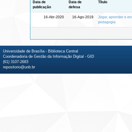
Data de
Data de
Título
publicação
defesa
16-Abr-2020
16-Ago-2019
Jogar, aprender e en
pedagogia
Universidade de Brasília - Biblioteca Central
Coordenadoria de Gestão da Informação Digital - GID
(61) 3107-2683
repositorio@unb.br