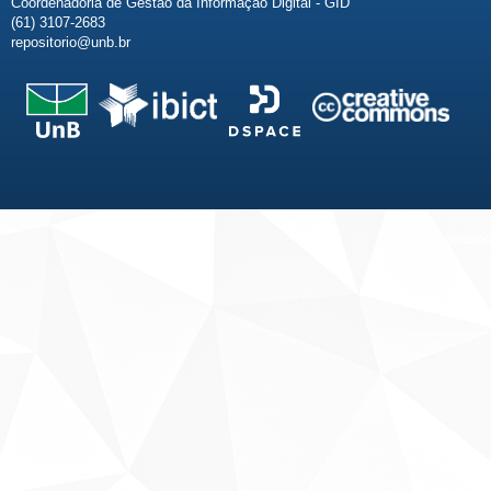
Coordenadoria de Gestão da Informação Digital - GID
(61) 3107-2683
repositorio@unb.br
Fale conosco
Sobre