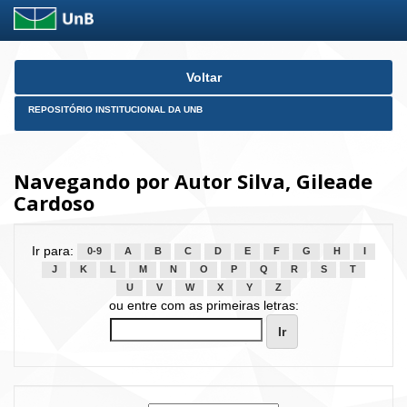
Skip
Voltar
navigation
REPOSITÓRIO INSTITUCIONAL DA UNB
Navegando por Autor Silva, Gileade
Cardoso
Ir para:
0-9
A
B
C
D
E
F
G
H
I
J
K
L
M
N
O
P
Q
R
S
T
U
V
W
X
Y
Z
ou entre com as primeiras letras: