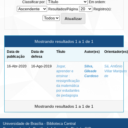
Classificar por:
Em ordem:
Resultados/Página
Registro(s):
Mostrando resultados 1 a 1 de 1
Data de
Data de
Título
Autor(es)
Orientador(es)
publicação
defesa
16-Abr-2020
16-Ago-2019
Jogar,
Silva,
Sá, Antônio
aprender e
Gileade
Villar Marques
ensinar :
Cardoso
de
ressignificação
da matemática
por estudantes
de pedagogia
Mostrando resultados 1 a 1 de 1
Universidade de Brasília - Biblioteca Central