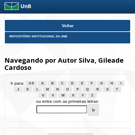
Skip
Voltar
navigation
REPOSITÓRIO INSTITUCIONAL DA UNB
Navegando por Autor Silva, Gileade
Cardoso
Ir para:
0-9
A
B
C
D
E
F
G
H
I
J
K
L
M
N
O
P
Q
R
S
T
U
V
W
X
Y
Z
ou entre com as primeiras letras: