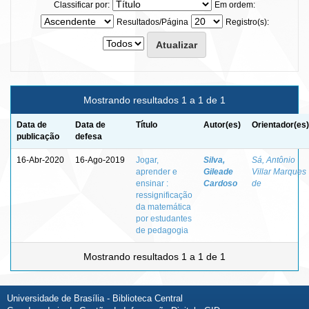
Classificar por:
Em ordem:
Resultados/Página
Registro(s):
Mostrando resultados 1 a 1 de 1
Data de
Data de
Título
Autor(es)
Orientador(es)
publicação
defesa
16-Abr-2020
16-Ago-2019
Jogar,
Silva,
Sá, Antônio
aprender e
Gileade
Villar Marques
ensinar :
Cardoso
de
ressignificação
da matemática
por estudantes
de pedagogia
Mostrando resultados 1 a 1 de 1
Universidade de Brasília - Biblioteca Central