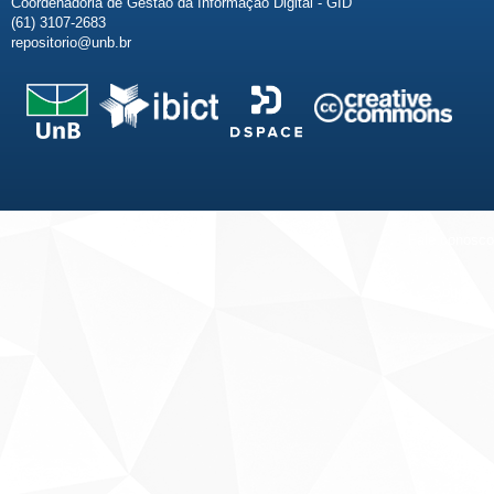
Coordenadoria de Gestão da Informação Digital - GID
(61) 3107-2683
repositorio@unb.br
Fale conosco
Sobre