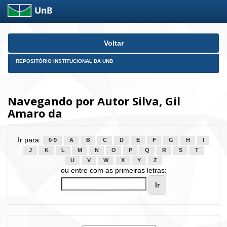
Skip
Voltar
navigation
REPOSITÓRIO INSTITUCIONAL DA UNB
Navegando por Autor Silva, Gil
Amaro da
Ir para:
0-9
A
B
C
D
E
F
G
H
I
J
K
L
M
N
O
P
Q
R
S
T
U
V
W
X
Y
Z
ou entre com as primeiras letras: