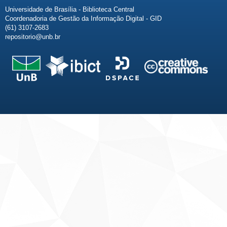
Universidade de Brasília - Biblioteca Central
Coordenadoria de Gestão da Informação Digital - GID
(61) 3107-2683
repositorio@unb.br
Fale conosco
Sobre