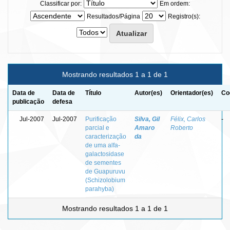
Classificar por:
Em ordem:
Resultados/Página
Registro(s):
Mostrando resultados 1 a 1 de 1
Data de
Data de
Título
Autor(es)
Orientador(es)
Co
publicação
defesa
Jul-2007
Jul-2007
Purificação
Silva, Gil
Félix, Carlos
-
parcial e
Amaro
Roberto
caracterização
da
de uma alfa-
galactosidase
de sementes
de Guapuruvu
(Schizolobium
parahyba)
Mostrando resultados 1 a 1 de 1