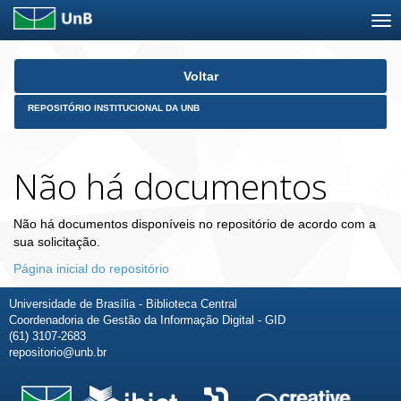
Skip
Voltar
navigation
REPOSITÓRIO INSTITUCIONAL DA UNB
Não há documentos
Não há documentos disponíveis no repositório de acordo com a
sua solicitação.
Página inicial do repositório
Universidade de Brasília - Biblioteca Central
Coordenadoria de Gestão da Informação Digital - GID
(61) 3107-2683
repositorio@unb.br