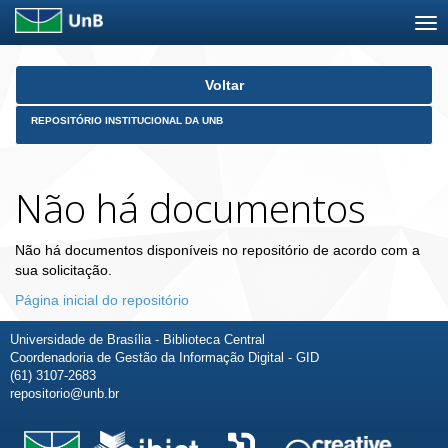
Skip
Voltar
navigation
REPOSITÓRIO INSTITUCIONAL DA UNB
Não há documentos
Não há documentos disponíveis no repositório de acordo com a
sua solicitação.
Página inicial do repositório
Universidade de Brasília - Biblioteca Central
Coordenadoria de Gestão da Informação Digital - GID
(61) 3107-2683
repositorio@unb.br