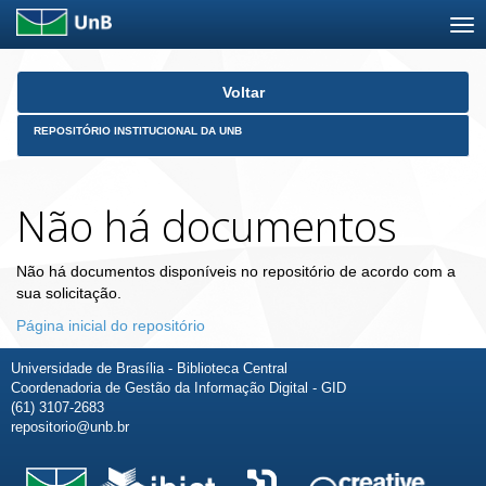
Skip
Voltar
navigation
REPOSITÓRIO INSTITUCIONAL DA UNB
Não há documentos
Não há documentos disponíveis no repositório de acordo com a
sua solicitação.
Página inicial do repositório
Universidade de Brasília - Biblioteca Central
Coordenadoria de Gestão da Informação Digital - GID
(61) 3107-2683
repositorio@unb.br