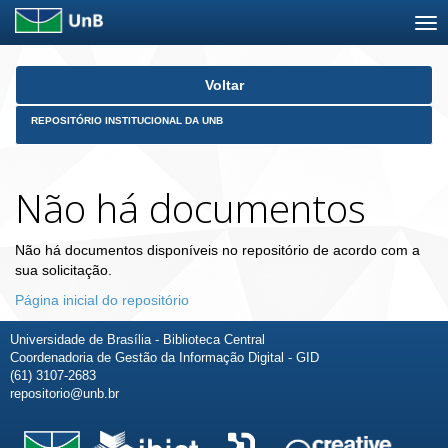
Skip
Voltar
navigation
REPOSITÓRIO INSTITUCIONAL DA UNB
Não há documentos
Não há documentos disponíveis no repositório de acordo com a
sua solicitação.
Página inicial do repositório
Universidade de Brasília - Biblioteca Central
Coordenadoria de Gestão da Informação Digital - GID
(61) 3107-2683
repositorio@unb.br