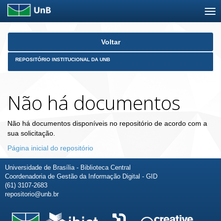
Skip
Voltar
navigation
REPOSITÓRIO INSTITUCIONAL DA UNB
Não há documentos
Não há documentos disponíveis no repositório de acordo com a
sua solicitação.
Página inicial do repositório
Universidade de Brasília - Biblioteca Central
Coordenadoria de Gestão da Informação Digital - GID
(61) 3107-2683
repositorio@unb.br