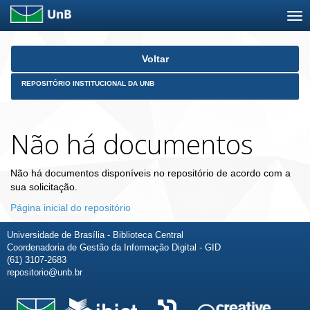
Skip
Voltar
navigation
REPOSITÓRIO INSTITUCIONAL DA UNB
Não há documentos
Não há documentos disponíveis no repositório de acordo com a
sua solicitação.
Página inicial do repositório
Universidade de Brasília - Biblioteca Central
Coordenadoria de Gestão da Informação Digital - GID
(61) 3107-2683
repositorio@unb.br