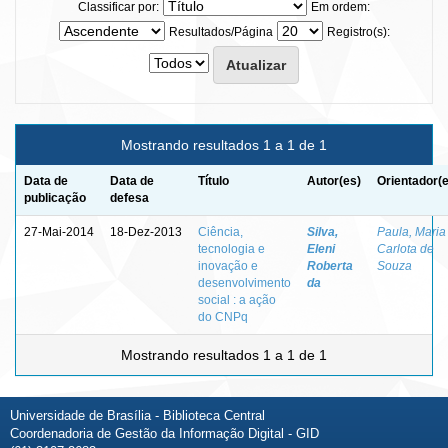
Classificar por:
Em ordem:
Resultados/Página
Registro(s):
Mostrando resultados 1 a 1 de 1
Data de
Data de
Título
Autor(es)
Orientador(
publicação
defesa
27-Mai-2014
18-Dez-2013
Ciência,
Silva,
Paula, Maria
tecnologia e
Eleni
Carlota de
inovação e
Roberta
Souza
desenvolvimento
da
social : a ação
do CNPq
Mostrando resultados 1 a 1 de 1
Universidade de Brasília - Biblioteca Central
Coordenadoria de Gestão da Informação Digital - GID