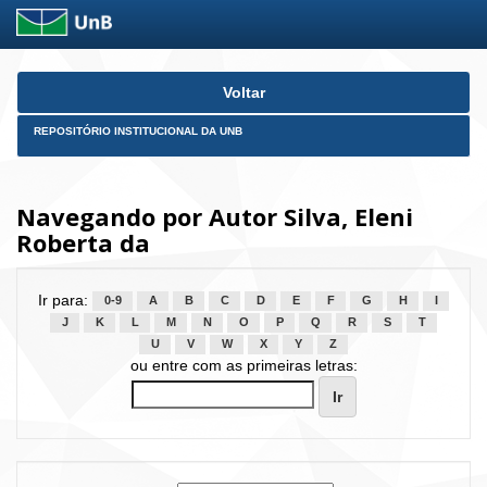
Skip
Voltar
navigation
REPOSITÓRIO INSTITUCIONAL DA UNB
Navegando por Autor Silva, Eleni
Roberta da
Ir para:
0-9
A
B
C
D
E
F
G
H
I
J
K
L
M
N
O
P
Q
R
S
T
U
V
W
X
Y
Z
ou entre com as primeiras letras: