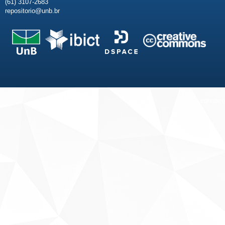
(61) 3107-2683
repositorio@unb.br
Fale conosco
Sobre