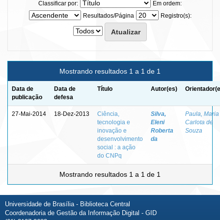
Classificar por:
Em ordem:
Resultados/Página
Registro(s):
Mostrando resultados 1 a 1 de 1
Data de
Data de
Título
Autor(es)
Orientador(
publicação
defesa
27-Mai-2014
18-Dez-2013
Ciência,
Silva,
Paula, Maria
tecnologia e
Eleni
Carlota de
inovação e
Roberta
Souza
desenvolvimento
da
social : a ação
do CNPq
Mostrando resultados 1 a 1 de 1
Universidade de Brasília - Biblioteca Central
Coordenadoria de Gestão da Informação Digital - GID