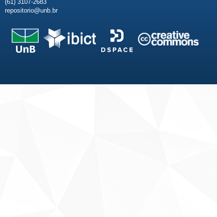
(61) 3107-2683
repositorio@unb.br
Fale conosco
Sobre