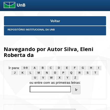
Skip
Voltar
navigation
REPOSITÓRIO INSTITUCIONAL DA UNB
Navegando por Autor Silva, Eleni
Roberta da
Ir para:
0-9
A
B
C
D
E
F
G
H
I
J
K
L
M
N
O
P
Q
R
S
T
U
V
W
X
Y
Z
ou entre com as primeiras letras: