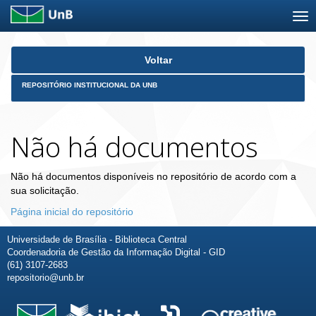
Skip
Voltar
navigation
REPOSITÓRIO INSTITUCIONAL DA UNB
Não há documentos
Não há documentos disponíveis no repositório de acordo com a
sua solicitação.
Página inicial do repositório
Universidade de Brasília - Biblioteca Central
Coordenadoria de Gestão da Informação Digital - GID
(61) 3107-2683
repositorio@unb.br