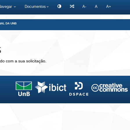
Navegar
Documentos
A-
A
A+
NAL DA UNB
s
do com a sua solicitação.