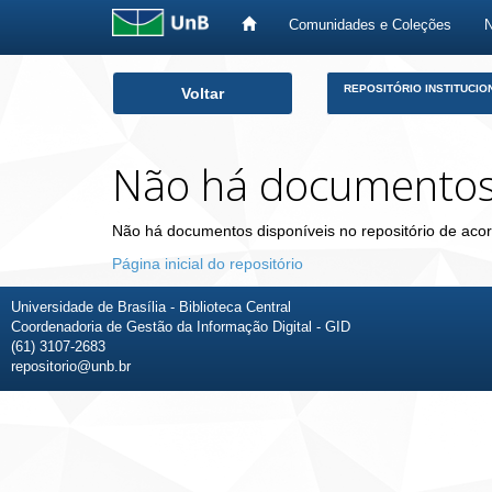
Comunidades e Coleções
Skip
REPOSITÓRIO INSTITUCIO
Voltar
navigation
Não há documento
Não há documentos disponíveis no repositório de acor
Página inicial do repositório
Universidade de Brasília - Biblioteca Central
Coordenadoria de Gestão da Informação Digital - GID
(61) 3107-2683
repositorio@unb.br