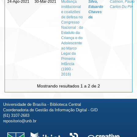
24-Ago-2021
30-Mar-2021
Mudança
Silva,
Calmon, Paulo
institucional
Eduardo
Carlos Du Pin
e coalizões
Chaves
de defesa no
da
Congresso
Nacional : do
Estatuto da
Criança e do
Adolescente
ao Marco
Legal da
Primeira
Infância
(1990 -
2016)
Mostrando resultados 1 a 2 de 2
Universidade de Brasília - Biblioteca Central
Coordenadoria de Gestão da Informação Digital - GID
(61) 3107-2683
repositorio@unb.br