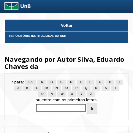
Skip
Voltar
navigation
REPOSITÓRIO INSTITUCIONAL DA UNB
Navegando por Autor Silva, Eduardo
Chaves da
Ir para:
0-9
A
B
C
D
E
F
G
H
I
J
K
L
M
N
O
P
Q
R
S
T
U
V
W
X
Y
Z
ou entre com as primeiras letras: