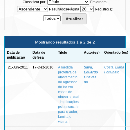
Classificar por:
Em ordem:
Resultados/Página
Registro(s):
Mostrando resultados 1 a 2 de 2
Data de
Data de
Título
Autor(es)
Orientador(es)
publicação
defesa
21-Jun-2011
17-Dez-2010
A medida
Silva,
Costa, Liana
protetiva de
Eduardo
Fortunato
afastamento
Chaves
do agressor
da
do lar em
casos de
abuso sexual
: Implicações
psicossociais
para o autor,
família e
vítima.