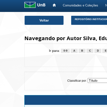
Comunidades e Coleções
Skip
REPOSITÓRIO INSTITUCIO
Voltar
navigation
Navegando por Autor Silva, Ed
Ir para:
0-9
A
B
C
D
E
Classificar por: