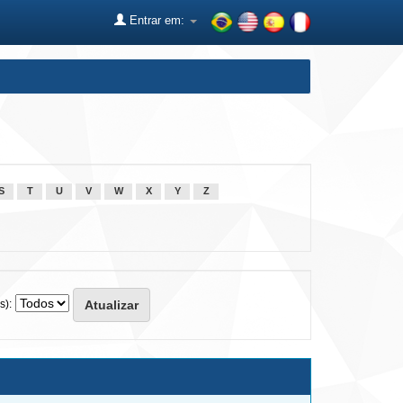
Entrar em:
S
T
U
V
W
X
Y
Z
s):