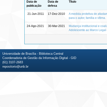
Data de
Data de
Título
publicação
defesa
21-Jun-2011
17-Dez-2010
A medida protetiva de afasta
para o autor, família e vítima.
24-Ago-2021
30-Mar-2021
Mudança institucional e coal
Adolescente ao Marco Legal d
Universidade de Brasília - Biblioteca Central
Coordenadoria de Gestão da Informação Digital - GID
(61) 3107-2683
repositorio@unb.br