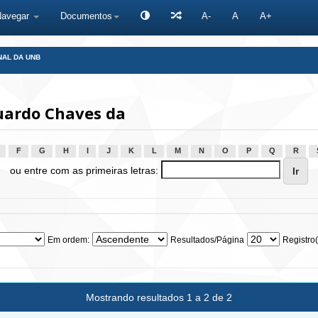
Navegar
Documentos
A-
A
A+
NAL DA UNB
uardo Chaves da
F
G
H
I
J
K
L
M
N
O
P
Q
R
ou entre com as primeiras letras:
Em ordem:
Resultados/Página
Registro(
Mostrando resultados 1 a 2 de 2