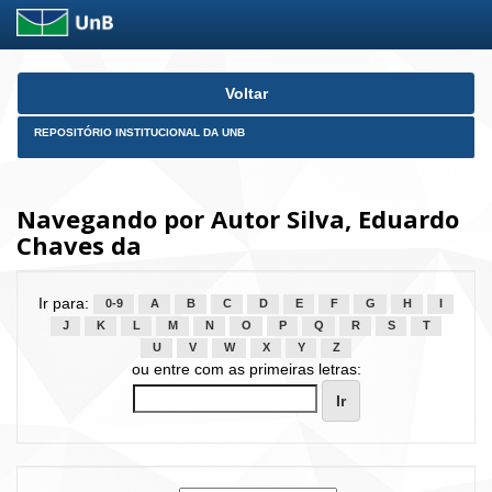
Skip
Voltar
navigation
REPOSITÓRIO INSTITUCIONAL DA UNB
Navegando por Autor Silva, Eduardo
Chaves da
Ir para:
0-9
A
B
C
D
E
F
G
H
I
J
K
L
M
N
O
P
Q
R
S
T
U
V
W
X
Y
Z
ou entre com as primeiras letras: