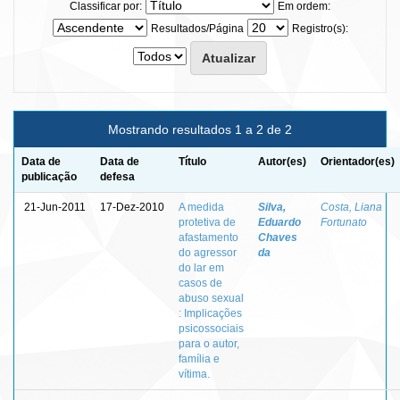
Classificar por:
Em ordem:
Resultados/Página
Registro(s):
Mostrando resultados 1 a 2 de 2
Data de
Data de
Título
Autor(es)
Orientador(es)
publicação
defesa
21-Jun-2011
17-Dez-2010
A medida
Silva,
Costa, Liana
protetiva de
Eduardo
Fortunato
afastamento
Chaves
do agressor
da
do lar em
casos de
abuso sexual
: Implicações
psicossociais
para o autor,
família e
vítima.