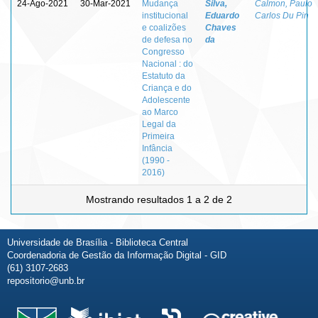
24-Ago-2021
30-Mar-2021
Mudança
Silva,
Calmon, Paulo
institucional
Eduardo
Carlos Du Pin
e coalizões
Chaves
de defesa no
da
Congresso
Nacional : do
Estatuto da
Criança e do
Adolescente
ao Marco
Legal da
Primeira
Infância
(1990 -
2016)
Mostrando resultados 1 a 2 de 2
Universidade de Brasília - Biblioteca Central
Coordenadoria de Gestão da Informação Digital - GID
(61) 3107-2683
repositorio@unb.br