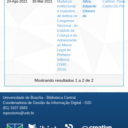
24-Ago-2021
30-Mar-2021
Mudança
Silva,
Calmon, Paulo
institucional
Eduardo
Carlos Du Pin
e coalizões
Chaves
de defesa no
da
Congresso
Nacional : do
Estatuto da
Criança e do
Adolescente
ao Marco
Legal da
Primeira
Infância
(1990 -
2016)
Mostrando resultados 1 a 2 de 2
Universidade de Brasília - Biblioteca Central
Coordenadoria de Gestão da Informação Digital - GID
(61) 3107-2683
repositorio@unb.br