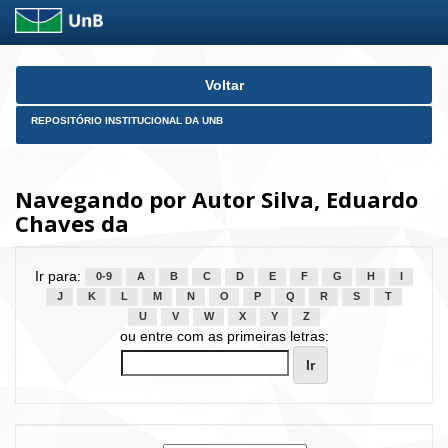
Skip
Voltar
navigation
REPOSITÓRIO INSTITUCIONAL DA UNB
Navegando por Autor Silva, Eduardo
Chaves da
Ir para:
0-9
A
B
C
D
E
F
G
H
I
J
K
L
M
N
O
P
Q
R
S
T
U
V
W
X
Y
Z
ou entre com as primeiras letras: