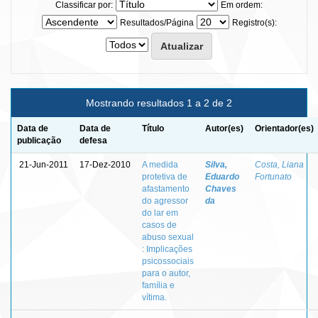
Classificar por:
Em ordem:
Resultados/Página
Registro(s):
Mostrando resultados 1 a 2 de 2
Data de
Data de
Título
Autor(es)
Orientador(es)
publicação
defesa
21-Jun-2011
17-Dez-2010
A medida
Silva,
Costa, Liana
protetiva de
Eduardo
Fortunato
afastamento
Chaves
do agressor
da
do lar em
casos de
abuso sexual
: Implicações
psicossociais
para o autor,
família e
vítima.